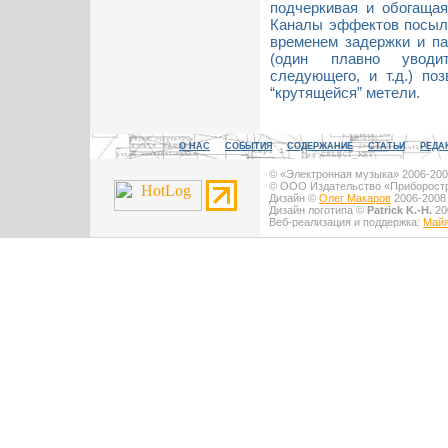
подчеркивая и обогащая 
Каналы эффектов посыла
временем задержки и па
(один плавно уводи
следующего, и т.д.) по
“крутящейся” метели.
О НАС
СОБЫТИЯ
СОДЕРЖАНИЕ
СТАТЬИ
РЕДА
© «Электронная музыка» 2006-2008
© ООО Издательство «Приборостро
Дизайн ©
Олег Макаров
2006-2008 
Дизайн логотипа ©
Patrick K.-H.
200
Веб-реализация и поддержка:
Майя