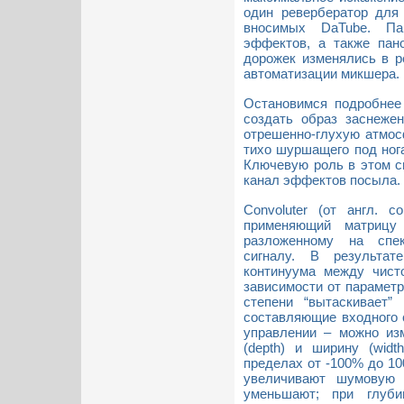
один ревербератор для 
вносимых DaTube. Па
эффектов, а также пан
дорожек изменялись в 
автоматизации микшера.
Остановимся подробнее
создать образ заснежен
отрешенно-глухую атмос
тихо шуршащего под ног
Ключевую роль в этом сы
канал эффектов посыла.
Convoluter (от англ. c
применяющий матрицу с
разложенному на спе
сигналу. В результат
континуума между чис
зависимости от параметро
степени “вытаскивает
составляющие входного 
управлении – можно изм
(depth) и ширину (widt
пределах от -100% до 1
увеличивают шумовую 
уменьшают; при глуби