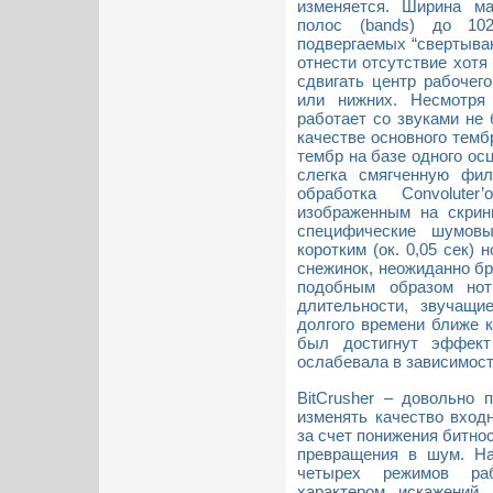
изменяется. Ширина м
полос (bands) до 10
подвергаемых “свертыва
отнести отсутствие хотя
сдвигать центр рабочег
или нижних. Несмотря
работает со звуками не 
качестве основного тембр
тембр на базе одного ос
слегка смягченную фи
обработка Convolute
изображенным на скрин
специфические шумов
коротким (ок. 0,05 сек)
снежинок, неожиданно б
подобным образом нот
длительности, звучащ
долгого времени ближе 
был достигнут эффект
ослабевала в зависимости
BitCrusher – довольно 
изменять качество входн
за счет понижения битно
превращения в шум. На
четырех режимов ра
характером искажений,