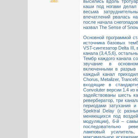
высились вдоль тротуар
MBN
каши под ногами делал
весьма затруднитель
впечатлений рвалась на
после начала снегопадов
назвал The Sense of Sno
Основной программой ст
источника базовых тем
VST-синтезатор Delta III
канала (3,4,5,6), остальн
Тембр каждого канала со
звучание в основном
включенными в разрыв 
каждый канал приходил
Chorus, Metalizer, Trancefo
входящие в стандарт
Convoluter версии 1.4 из
задействованы шесть ка
ревербератор, три канал
периодами затухания и
Spektral Delay (с разн
меняющихся под воздейс
модуляции), 6-й – сам
последовательно рев
ламповый усилитель
максимальное искажение 