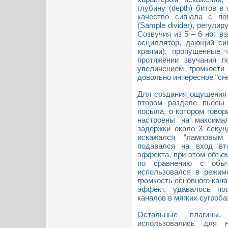
глубину (depth) битов в
качество сигнала с п
(Sample divider), регули
Созвучия из 5 – 6 нот вз
осциллятор, дающий си
краями), пропущенные 
протяжении звучания п
увеличением громкост
довольно интересное “сн
Для создания ощущения 
втором разделе пьесы
посыла, о котором гово
настроены на максима
задержки около 3 секунд
искажался “ламповым
подавался на вход вт
эффекта, при этом объе
по сравнению с обыч
использовался в режиме
громкость основного кана
эффект, удавалось по
каналов в мягких сугроба
Остальные плагины,
использовались для н