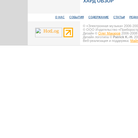
ХАРД ОБЗОР
О НАС
СОБЫТИЯ
СОДЕРЖАНИЕ
СТАТЬИ
РЕДА
© «Электронная музыка» 2006-2008
© ООО Издательство «Приборостро
Дизайн ©
Олег Макаров
2006-2008 
Дизайн логотипа ©
Patrick K.-H.
200
Веб-реализация и поддержка:
Майя