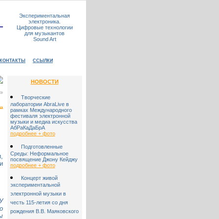
Экспериментальная
электроника.
Цифровые технологии
для музыкантов
Sound Art
КОНТАКТЫ
ССЫЛКИ
НОВОСТИ
»
Творческие
лаборатории AbraLive в
на
рамках Международного
фестиваля электронной
музыки и медиа искусства
АбРаКаДаБрА
подробнее + фото
Подготовленные
Среды: Неформальное
,
посвящение Джону Кейджу
и
подробнее + фото
Концерт живой
экспериментальной
электронной музыки в
У
честь 115-летия со дня
о
рождения В.В. Маяковского
ы