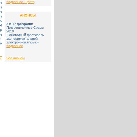
подробнее + фото
и
т
и
АНОНСЫ
т
ь
3 и 17 февраля:
Я
Подготовленные Среды
е
2010
о
II ежегодный фестиваль
экспериментальной
.
электронной музыки
е
подробнее
7
Все анонсы